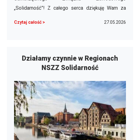
Międzyzakładowej Organizacji Związkowej
„Solidarność”! Z całego serca dziękuję Wam za
Związku Zawodowego …
obecność na środowej demonstracji w Warszawie.
Czytaj całość >
27.05.2026
Składam podziękowania każdej osobie, która
wzięła udział w tym wydarzeniu, pokazując, że
sprawy pracowników, polskich rodzin i przyszłości
naszego kraju nie są jej obojętne. …
Działamy czynnie w Regionach
NSZZ Solidarność