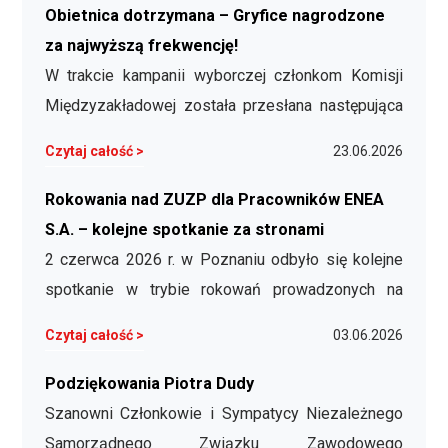
Obietnica dotrzymana – Gryfice nagrodzone
za najwyższą frekwencję!
W trakcie kampanii wyborczej członkom Komisji
Międzyzakładowej została przesłana następująca
deklaracja: Koleżanki i Koledzy! Wielkie dzięki za
Czytaj całość >
23.06.2026
świetną frekwencję i oddane głosy na naszych
kandydatów w wyborach do RN i Zarządu Enei
Rokowania nad ZUZP dla Pracowników ENEA
Operator! Pokazaliśmy siłę, ale czas na
S.A. – kolejne spotkanie za stronami
decydujące starcie! 🤜🤛 Przed nami II tura …
2 czerwca 2026 r. w Poznaniu odbyło się kolejne
spotkanie w trybie rokowań prowadzonych na
podstawie art. 241¹ Kodeksu pracy dotyczących
Czytaj całość >
03.06.2026
Zakładowego Układu Zbiorowego Pracy dla
Pracowników ENEA S.A. W spotkaniu uczestniczyli
Podziękowania Piotra Dudy
przedstawiciele wszystkich organizacji
Szanowni Członkowie i Sympatycy Niezależnego
związkowych biorących udział w rokowaniach:
Samorządnego Związku Zawodowego