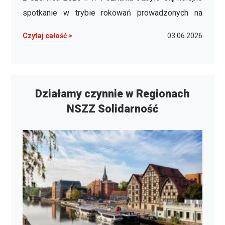
Jaskólskiej, przewodniczącej Komisji Wydziałowej
spotkanie w trybie rokowań prowadzonych na
NSZZ „Solidarność” w Gnieźnie, …
podstawie art. 241¹ Kodeksu pracy dotyczących
Czytaj całość >
03.06.2026
Zakładowego Układu Zbiorowego Pracy dla
Pracowników ENEA S.A. W spotkaniu uczestniczyli
przedstawiciele wszystkich organizacji
związkowych biorących udział w rokowaniach:
Działamy czynnie w Regionach
Międzyzakładowej Organizacji Związkowej
NSZZ Solidarność
Związku Zawodowego …