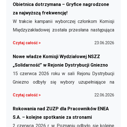
Stołeckiego wybranego w wyborach
Obietnica dotrzymana – Gryfice nagrodzone
uzupełniających. Zastąpił na stanowisku Wiesławę
za najwyższą frekwencję!
Jaskólską, która przeszła na emeryturę i złożyła
W trakcie kampanii wyborczej członkom Komisji
rezygnację. …
Międzyzakładowej została przesłana następująca
deklaracja: Koleżanki i Koledzy! Wielkie dzięki za
Czytaj całość >
23.06.2026
świetną frekwencję i oddane głosy na naszych
kandydatów w wyborach do RN i Zarządu Enei
Nowe władze Komisji Wydziałowej NSZZ
Operator! Pokazaliśmy siłę, ale czas na
„Solidarność” w Rejonie Dystrybucji Gniezno
decydujące starcie! 🤜🤛 Przed nami II tura …
15 czerwca 2026 roku w sali Rejonu Dystrybucji
Gniezno odbyły się wybory uzupełniające na
stanowisko przewodniczącego oraz delegatów
Czytaj całość >
22.06.2026
Komisji Wydziałowej NSZZ „Solidarność” z
obszaru RD Gniezno. Konieczność
Rokowania nad ZUZP dla Pracowników ENEA
przeprowadzenia wyborów była związana z
S.A. – kolejne spotkanie za stronami
przejściem na zasłużoną emeryturę Wiesławy
2 czerwca 2026 r. w Poznaniu odbyło się kolejne